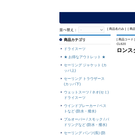
[ 商品名のみ ] [ 商
並べ替え：
商品カテゴリ
[ 商品コード ]
CL620
ドライスーツ
ロンスタ
★ お得なアウトレット ★
セーリング ジャケット (カ
ッパ上)
セーリング トラウザース
(カッパ下)
ウェットスーツ / ネオ(セミ)
ドライスーツ
ウインドブレーカー / ベス
トなど (防水・撥水)
プルオーバー / スモック / パ
ドリングなど (防水・撥水)
セーリング パンツ(長) (防