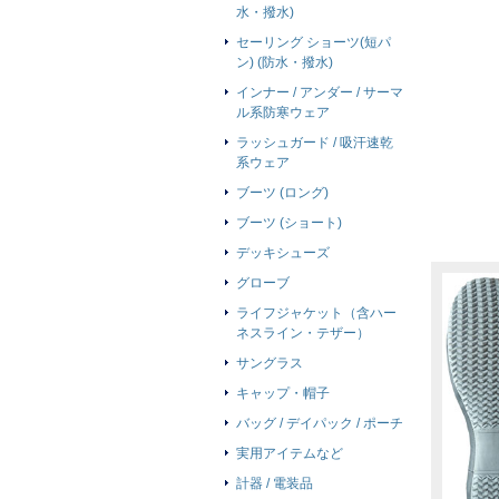
水・撥水)
セーリング ショーツ(短パ
ン) (防水・撥水)
インナー / アンダー / サーマ
ル系防寒ウェア
ラッシュガード / 吸汗速乾
系ウェア
ブーツ (ロング)
ブーツ (ショート)
デッキシューズ
グローブ
ライフジャケット（含ハー
ネスライン・テザー）
サングラス
キャップ・帽子
バッグ / デイパック / ポーチ
実用アイテムなど
計器 / 電装品