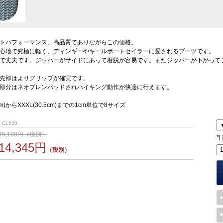
トパフォーマンス。高品質でありながらこの価格。
心地で究極に軽く、ディンギーやキールボートセイラーに愛されるブーツです。
で丈夫です。ジッパーがサイドにあって着脱が容易です。またジッパーが下がって
先部はよりグリップが確実です。
部分はネオプレンパッドされハイキング動作が快適に行えます。
5cm)からXXXL(30.5cm)までの1cm単位で8サイズ
 CL620
15,100円（税別）
*
[
14,345円
（税別）