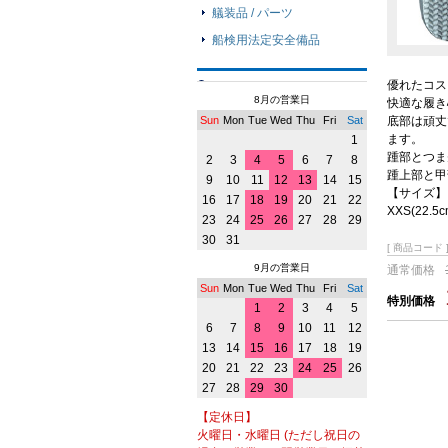
艤装品 / パーツ
船検用法定安全備品
優れたコス
8月の営業日
快適な履き
底部は頑丈
Sun
Mon
Tue
Wed
Thu
Fri
Sat
ます。
1
踵部とつま
2
3
4
5
6
7
8
踵上部と甲
9
10
11
12
13
14
15
【サイズ】
16
17
18
19
20
21
22
XXS(22.
23
24
25
26
27
28
29
30
31
[ 商品コード ]
9月の営業日
通常価格
Sun
Mon
Tue
Wed
Thu
Fri
Sat
特別価格
1
2
3
4
5
6
7
8
9
10
11
12
13
14
15
16
17
18
19
20
21
22
23
24
25
26
27
28
29
30
【定休日】
火曜日・水曜日 (ただし祝日の