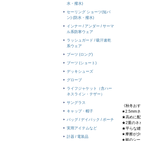
水・撥水)
セーリング ショーツ(短パ
ン) (防水・撥水)
インナー / アンダー / サーマ
ル系防寒ウェア
ラッシュガード / 吸汗速乾
系ウェア
ブーツ (ロング)
ブーツ (ショート)
デッキシューズ
グローブ
ライフジャケット（含ハー
ネスライン・テザー）
サングラス
《秋冬おす
キャップ・帽子
★2.5m
★高めに配
バッグ / デイパック / ポーチ
★2重のネ
実用アイテムなど
★平らな縫
★摩擦が少
計器 / 電装品
★裾のシー