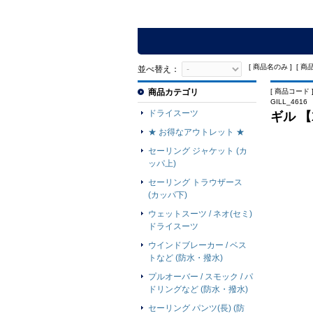
[ 商品名のみ ] [ 商
並べ替え：
商品カテゴリ
[ 商品コード ]
GILL_4616
ドライスーツ
ギル 【
★ お得なアウトレット ★
セーリング ジャケット (カ
ッパ上)
セーリング トラウザース
(カッパ下)
ウェットスーツ / ネオ(セミ)
ドライスーツ
ウインドブレーカー / ベス
トなど (防水・撥水)
プルオーバー / スモック / パ
ドリングなど (防水・撥水)
セーリング パンツ(長) (防