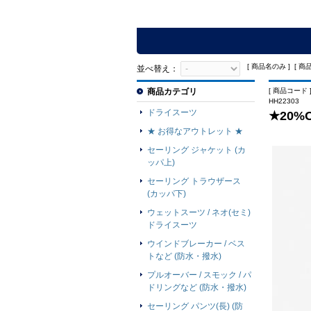
[ 商品名のみ ] [ 商
並べ替え：
商品カテゴリ
[ 商品コード ]
HH22303
ドライスーツ
★20%
★ お得なアウトレット ★
セーリング ジャケット (カ
ッパ上)
セーリング トラウザース
(カッパ下)
ウェットスーツ / ネオ(セミ)
ドライスーツ
ウインドブレーカー / ベス
トなど (防水・撥水)
プルオーバー / スモック / パ
ドリングなど (防水・撥水)
セーリング パンツ(長) (防