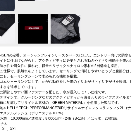
 HANSENの定番、オーシャンフレイシリーズをベースにした、エントリー向けの防
イトに仕上げながらも、アクティビティに必要とされる動きやすさや機能性を兼ね
防水性や耐久性に優れた、軽量のリサイクルナイロン素材の2層構造を採用。
ュ仕様で、肌離れをよくしています。セーリングで消耗しやすいヒップと膝部分は
にも、セーリングシーンで求められる機能を搭載。
ゴムシャーリングにして、かがむ動作をした際のずり上がり・ずり下がりを軽減。
すさを追求しています。
に調節しやすい面ファスナーを配した、水が浸入しにくい仕様です。
デザインで、クルージングなどのアクティビティから海まわりのライフスタイルま
荷に配慮してリサイクル素材の「GREEN MATERIAL」を使用した製品です。
 ＜表地＞HELLY TECH PERFORMANCE70Dリサイクルナイロンタスランタフタ
エステルメッシュ（ポリエステル100%）
n 耐水性：10,000mm／透湿度：8,000g/m²・24h（B-1法）／はっ水：20洗3級
トナム
L、XL、XXL