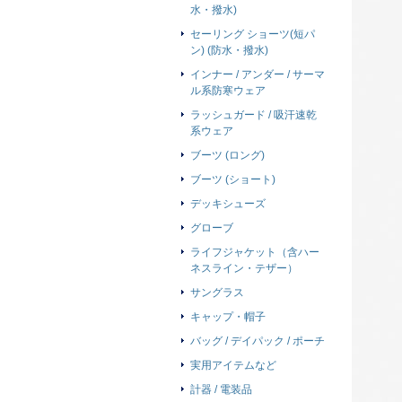
水・撥水)
セーリング ショーツ(短パ
ン) (防水・撥水)
インナー / アンダー / サーマ
ル系防寒ウェア
ラッシュガード / 吸汗速乾
系ウェア
ブーツ (ロング)
ブーツ (ショート)
デッキシューズ
グローブ
ライフジャケット（含ハー
ネスライン・テザー）
サングラス
キャップ・帽子
バッグ / デイパック / ポーチ
実用アイテムなど
計器 / 電装品