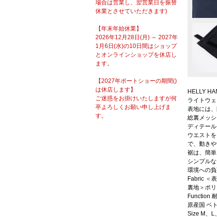
場合は営業し、翌営業日を振替
休業とさせていただきます)
【年末年始休業】
2026年12月28日(月) ～ 2027年
1月6日(水)の10日間はショップ
とオンラインショップを休店し
ます。
【2027年ボートショーの期間()
は休店します】
HELLY
ご迷惑をお掛けいたしますが何
ライトウェ
卒よろしくお願い申し上げま
表地には、
す。
総裏メッシ
ディテール
ウエストを
で、動きや
裾は、簡単
シンプルな
環境への負
Fabric
裏地＞ポリ
Functio
原産国 ベ
Size M、