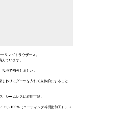
水セーリングトラウザース。
備えています。
、共地で補強しました。
膝まわりにダーツを入れて立体的にすること
で、シームレスに着用可能。
2L（ナイロン100%（コーティング等樹脂加工））＜