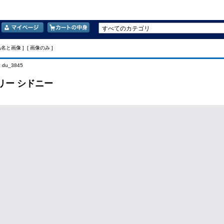
品名と画像 ] [ 画像のみ ]
 du_3845
リー シドニー