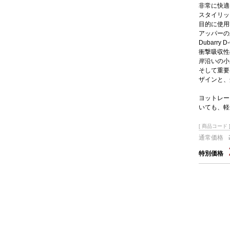
非常に快適
スタイリッ
目的に使用
アッパーの
Dubarr
衝撃吸収性
岸沿いの小
そして重要な
ザインと、
ヨットレー
いても、軽
[ 商品コード ]
通常価格
特別価格