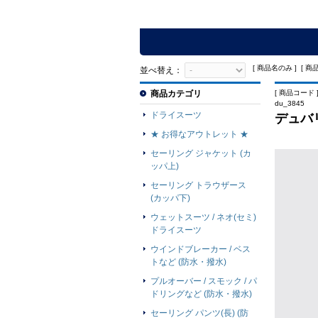
[ 商品名のみ ] [ 商
並べ替え：
商品カテゴリ
[ 商品コード ]
du_3845
ドライスーツ
デュバ
★ お得なアウトレット ★
セーリング ジャケット (カ
ッパ上)
セーリング トラウザース
(カッパ下)
ウェットスーツ / ネオ(セミ)
ドライスーツ
ウインドブレーカー / ベス
トなど (防水・撥水)
プルオーバー / スモック / パ
ドリングなど (防水・撥水)
セーリング パンツ(長) (防