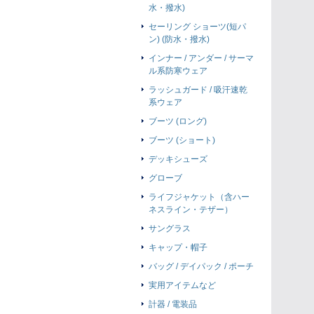
水・撥水)
セーリング ショーツ(短パ
ン) (防水・撥水)
インナー / アンダー / サーマ
ル系防寒ウェア
ラッシュガード / 吸汗速乾
系ウェア
ブーツ (ロング)
ブーツ (ショート)
デッキシューズ
グローブ
ライフジャケット（含ハー
ネスライン・テザー）
サングラス
キャップ・帽子
バッグ / デイパック / ポーチ
実用アイテムなど
計器 / 電装品