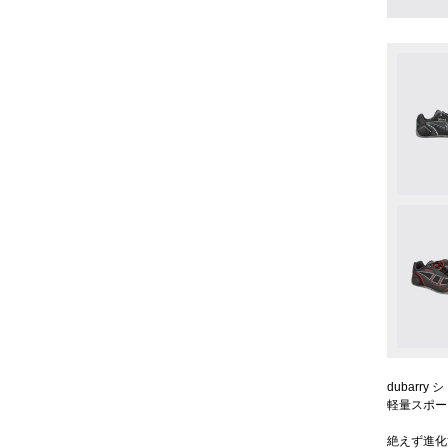
dubarry
軽量スポー
絶えず進化す