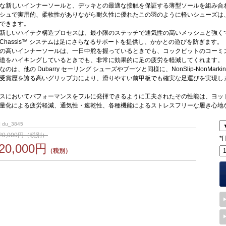
な新しいインナーソールと、デッキとの最適な接触を保証する薄型ソールを組み合
シュで実用的、柔軟性がありながら耐久性に優れたこの羽のように軽いシューズは
できます。
新しいハイテク構造プロセスは、最小限のステッチで通気性の高いメッシュと強く
y D-Chassis™ システムは足にさらなるサポートを提供し、かかとの遊びを防ぎます。
の高いインナーソールは、一日中舵を握っているときでも、コックピットのコーミ
道をハイキングしているときでも、非常に効果的に足の疲労を軽減してくれます。
のは、他の Dubarry セーリング シューズやブーツと同様に、NonSlip-NonMa
受賞歴を誇る高いグリップ力により、滑りやすい前甲板でも確実な足運びを実現し
スにおいてパフォーマンスをフルに発揮できるように工夫されたその性能は、ヨッ
量化による疲労軽減、通気性・速乾性、各種機能によるストレスフリーな履き心地
 du_3845
20,000円（税別）
*
[
20,000円
（税別）